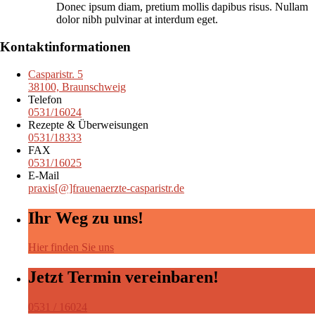
Donec ipsum diam, pretium mollis dapibus risus. Nullam
dolor nibh pulvinar at interdum eget.
Kontaktinformationen
Casparistr. 5
38100, Braunschweig
Telefon
0531/16024
Rezepte & Überweisungen
0531/18333
FAX
0531/16025
E-Mail
praxis[@]frauenaerzte-casparistr.de
Ihr Weg zu uns!
Hier finden Sie uns
Jetzt Termin vereinbaren!
0531 / 16024