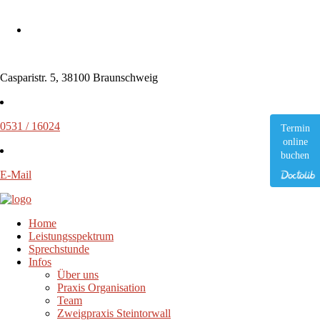
Casparistr. 5, 38100 Braunschweig
0531 / 16024
Termin
online
buchen
E-Mail
Home
Leistungsspektrum
Sprechstunde
Infos
Über uns
Praxis Organisation
Team
Zweigpraxis Steintorwall