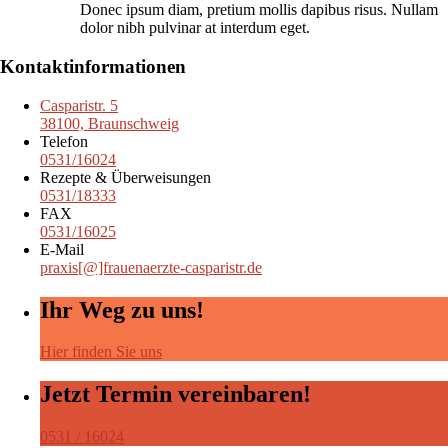
Donec ipsum diam, pretium mollis dapibus risus. Nullam
dolor nibh pulvinar at interdum eget.
Kontaktinformationen
Casparistr. 5
38100, Braunschweig
Telefon
0531/16024
Rezepte & Überweisungen
0531/18333
FAX
0531/16025
E-Mail
praxis[@]frauenaerzte-casparistr.de
Ihr Weg zu uns!
Hier finden Sie uns
Jetzt Termin vereinbaren!
0531 / 16024