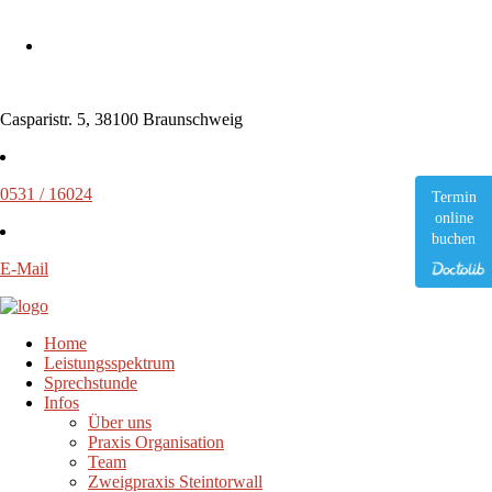
Casparistr. 5, 38100 Braunschweig
0531 / 16024
Termin
online
buchen
E-Mail
Home
Leistungsspektrum
Sprechstunde
Infos
Über uns
Praxis Organisation
Team
Zweigpraxis Steintorwall