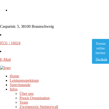
Casparistr. 5, 38100 Braunschweig
0531 / 16024
Termin
online
buchen
E-Mail
Home
Leistungsspektrum
Sprechstunde
Infos
Über uns
Praxis Organisation
Team
Zweigpraxis Steintorwall