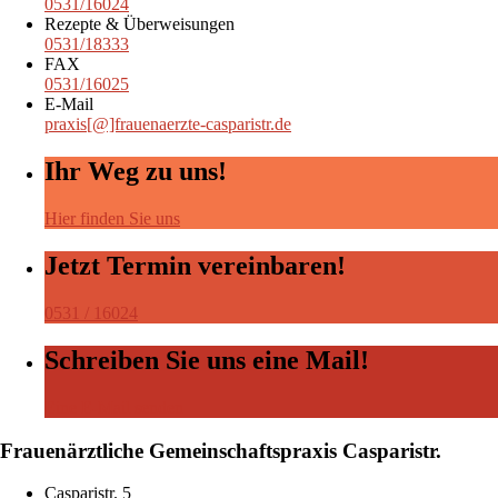
0531/16024
Rezepte & Überweisungen
0531/18333
FAX
0531/16025
E-Mail
praxis[@]frauenaerzte-casparistr.de
Ihr Weg zu uns!
Hier finden Sie uns
Jetzt Termin vereinbaren!
0531 / 16024
Schreiben Sie uns eine Mail!
Eine E-Mail senden
Frauenärztliche Gemeinschaftspraxis Casparistr.
Casparistr. 5